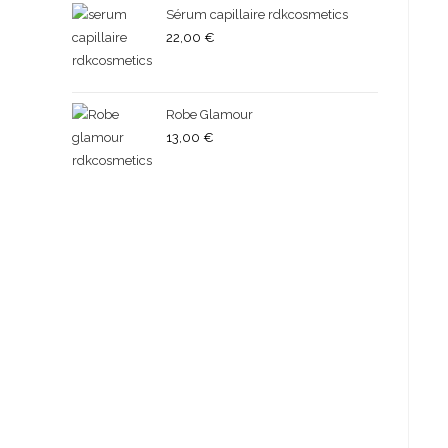
Sérum capillaire rdkcosmetics
22,00
€
Robe Glamour
13,00
€