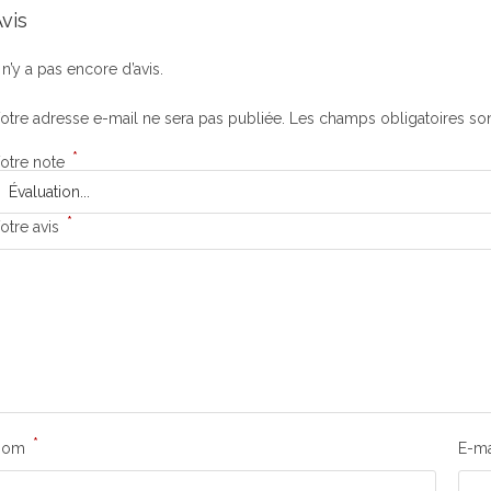
vis
l n’y a pas encore d’avis.
otre adresse e-mail ne sera pas publiée.
Les champs obligatoires so
*
otre note
*
otre avis
*
Nom
E-ma