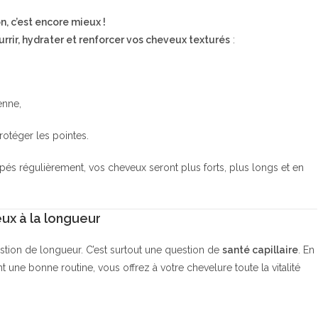
n, c’est encore mieux !
urrir, hydrater et renforcer vos cheveux texturés
:
enne,
rotéger les pointes.
s régulièrement, vos cheveux seront plus forts, plus longs et en
eux à la longueur
stion de longueur. C’est surtout une question de
santé capillaire
. En
une bonne routine, vous offrez à votre chevelure toute la vitalité