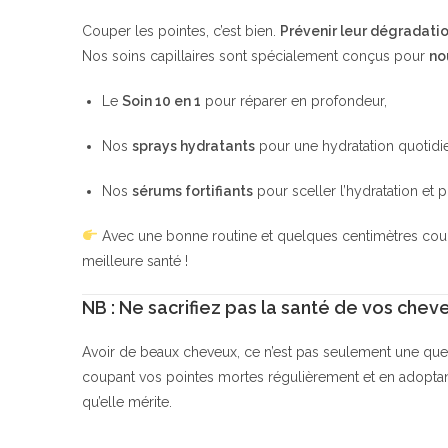
Couper les pointes, c’est bien.
Prévenir leur dégradatio
Nos soins capillaires sont spécialement conçus pour
no
Le
Soin 10 en 1
pour réparer en profondeur,
Nos
sprays hydratants
pour une hydratation quotidi
Nos
sérums fortifiants
pour sceller l’hydratation et p
Avec une bonne routine et quelques centimètres coupé
meilleure santé !
NB : Ne sacrifiez pas la santé de vos chev
Avoir de beaux cheveux, ce n’est pas seulement une que
coupant vos pointes mortes régulièrement et en adoptant 
qu’elle mérite.