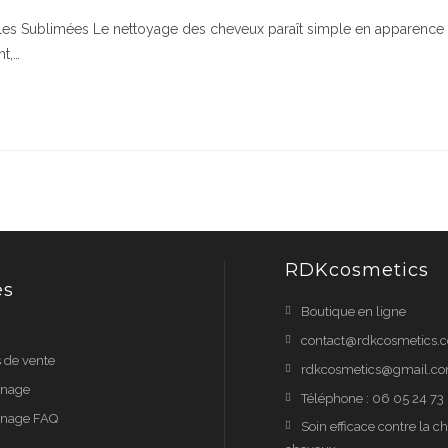
es Sublimées Le nettoyage des cheveux paraît simple en apparence 
t,…
RDKcosmetics
es
Boutique en ligne
contact@rdkcosmetics.
s de vente
rdkcosmetics@gmail.c
inage
Téléphone : 06 05 24 73
inage FAQ
Soin efficace contre la c