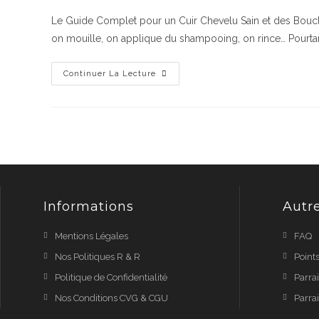
Le Guide Complet pour un Cuir Chevelu Sain et des Boucl
on mouille, on applique du shampooing, on rince… Pourtan
Continuer La Lecture
Informations
Autr
Mentions Légales
FAQ
Nos Politiques R & R
Point
Politique de Confidentialité
Parra
Nos Conditions CVG & CGU
Parra