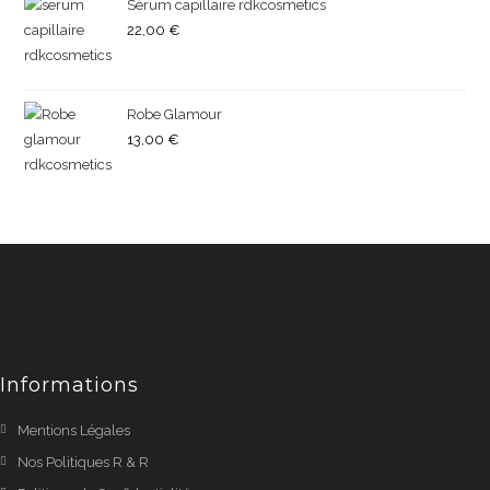
Sérum capillaire rdkcosmetics
22,00
€
Robe Glamour
13,00
€
Informations
Mentions Légales
Nos Politiques R & R