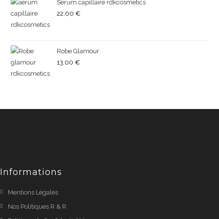
Sérum capillaire rdkcosmetics
22,00
€
Robe Glamour
13,00
€
Informations
Mentions Légales
Nos Politiques R & R