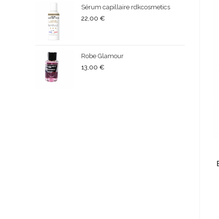
Sérum capillaire rdkcosmetics
22,00
€
Robe Glamour
13,00
€